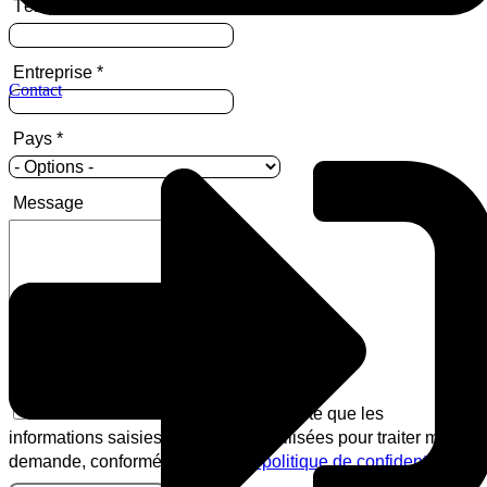
Téléphone
Entreprise
*
Contact
Pays
*
Message
En soumettant ce formulaire, j'accepte que les
informations saisies puissent être utilisées pour traiter ma
demande, conformément à
notre politique de confidentialité
.