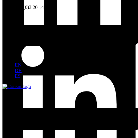
France
Tél. +33 (0)3 20 14 41 20
EN
DE
ES