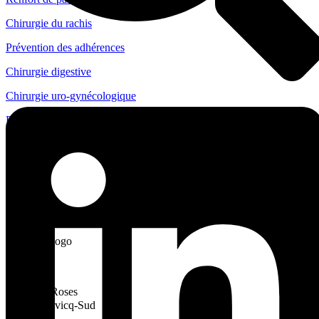
Chirurgie du rachis
Prévention des adhérences
Chirurgie digestive
Chirurgie uro-gynécologique
Endoscopie digestive
eIFU
Actualités
Carrières
Cousin Manufacturing
Siège
Allée des Roses
59117 Wervicq-Sud