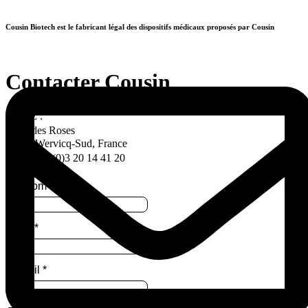
Aller
au
Cousin Biotech est le fabricant légal des dispositifs médicaux proposés par Cousin
contenu
Contacter Cousin
SIÈGE :
Allée des Roses
59117 Wervicq-Sud, France
Tél. +33 (0)3 20 14 41 20
Prénom
*
Nom
*
E-mail
*