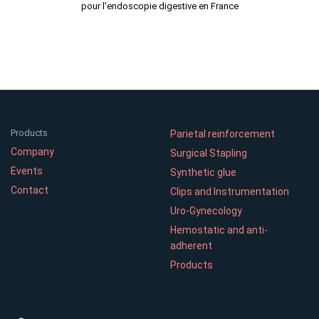
pour l’endoscopie digestive en France
Products
Parietal reinforcement
Company
Surgical Stapling
Events
Synthetic glue
Contact
Clips and Instrumentation
Uro-Gynecology
Hemostatic and anti-
adherent
Products